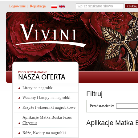
Logowanie
|
Rejestracja
Litery na nagrobki
Filtruj
Wazony i lampy na nagrobki
Przedstawienie:
Krzyże i wizerunki nagrobkowe
Aplikacje Matka Boska Jezus
Aplikacje Matka 
Chrystus
Róże, Kwiaty na nagrobki