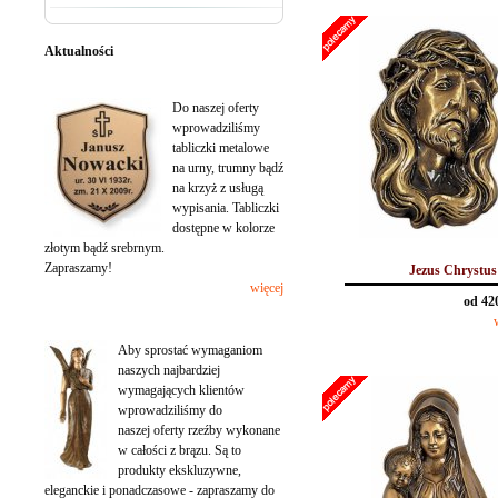
Aktualności
Tabliczki na urny wypisane
Do naszej oferty
wprowadziliśmy
tabliczki metalowe
na urny, trumny bądź
na krzyż z usługą
wypisania. Tabliczki
dostępne w kolorze
złotym bądź srebrnym.
Zapraszamy!
Jezus Chrystus
więcej
od 42
Rzeźby z brązu
Aby sprostać wymaganiom
naszych najbardziej
wymagających klientów
wprowadziliśmy do
naszej oferty rzeźby wykonane
w całości z brązu. Są to
produkty ekskluzywne,
eleganckie i ponadczasowe - zapraszamy do