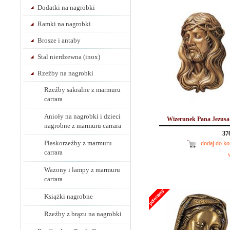
Dodatki na nagrobki
Ramki na nagrobki
Brosze i antaby
Stal nierdzewna (inox)
Rzeźby na nagrobki
Rzeźby sakralne z marmuru
carrara
Anioły na nagrobki i dzieci
Wizerunek Pana Jezusa
nagrobne z marmuru carrara
37
Płaskorzeźby z marmuru
dodaj do k
carrara
Wazony i lampy z marmuru
carrara
Książki nagrobne
Rzeźby z brązu na nagrobki