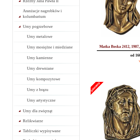
Rzeźby Jana Pawła II
Aranżacje nagrobków i
kolumbarium
Urny pogrzebowe
Urny metalowe
Matka Boska 2412, 1907,
Urny mosiężne i miedziane
od 16
Urny kamienne
Urny drewniane
Urny kompozytowe
Urny z brązu
Urny artystyczne
Urny dla zwięrząt
Relikwiarze
Tabliczki wypisywane