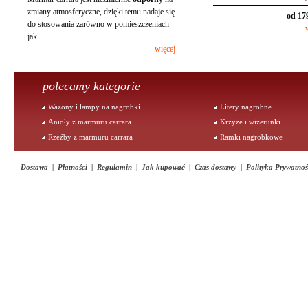
zmiany atmosferyczne, dzięki temu nadaje się
od 17
do stosowania zarówno w pomieszczeniach
jak...
więcej
polecamy kategorie
Wazony i lampy na nagrobki
Litery nagrobne
Anioły z marmuru carrara
Krzyże i wizerunki
Rzeźby z marmuru carrara
Ramki nagrobkowe
Dostawa
|
Płatności
|
Regulamin
|
Jak kupować
|
Czas dostawy
|
Polityka Prywatnoś