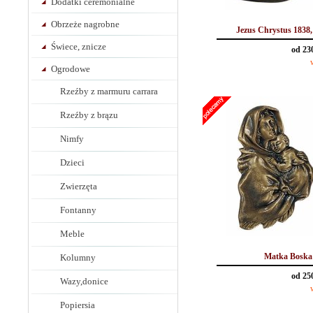
Dodatki ceremonialne
Obrzeże nagrobne
Jezus Chrystus 1838,
Świece, znicze
od 23
Ogrodowe
Rzeźby z marmuru carrara
Rzeźby z brązu
Nimfy
Dzieci
Zwierzęta
Fontanny
Meble
Matka Boska
Kolumny
od 25
Wazy,donice
Popiersia