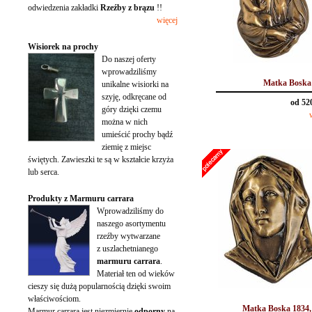
odwiedzenia zakładki
Rzeźby z brązu
!!
więcej
Wisiorek na prochy
Do naszej oferty
wprowadziliśmy
Matka Boska
unikalne wisiorki na
szyję, odkręcane od
od 52
góry dzięki czemu
można w nich
umieścić prochy bądź
ziemię z miejsc
świętych. Zawieszki te są w kształcie krzyża
lub serca.
Produkty z Marmuru carrara
Wprowadziliśmy do
naszego asortymentu
rzeźby wytwarzane
z uszlachetnianego
marmuru carrara
.
Materiał ten od wieków
cieszy się dużą popularnością dzięki swoim
właściwościom.
Matka Boska 1834,
Marmur carrara jest niezmiernie
odporny
na