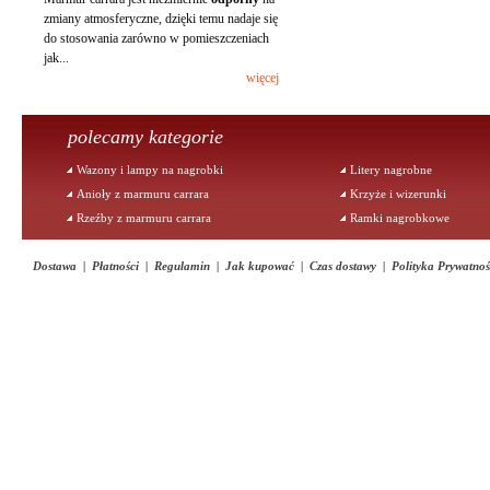
zmiany atmosferyczne, dzięki temu nadaje się
do stosowania zarówno w pomieszczeniach
jak...
więcej
polecamy kategorie
Wazony i lampy na nagrobki
Litery nagrobne
Anioły z marmuru carrara
Krzyże i wizerunki
Rzeźby z marmuru carrara
Ramki nagrobkowe
Dostawa
|
Płatności
|
Regulamin
|
Jak kupować
|
Czas dostawy
|
Polityka Prywatnoś