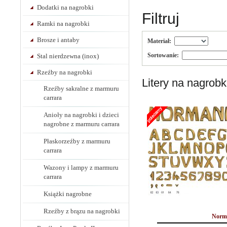
Dodatki na nagrobki
Filtruj
Ramki na nagrobki
Brosze i antaby
Materiał:
Sortowanie:
Stal nierdzewna (inox)
Rzeźby na nagrobki
Litery na nagrobk
Rzeźby sakralne z marmuru
carrara
Anioły na nagrobki i dzieci
nagrobne z marmuru carrara
Płaskorzeźby z marmuru
carrara
Wazony i lampy z marmuru
carrara
Książki nagrobne
Rzeźby z brązu na nagrobki
Norm