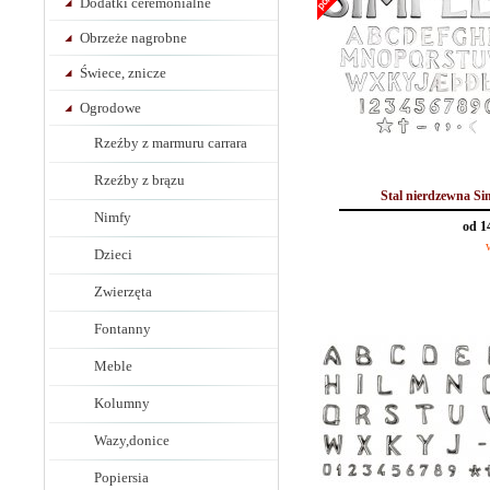
Dodatki ceremonialne
Obrzeże nagrobne
Świece, znicze
Ogrodowe
Rzeźby z marmuru carrara
Rzeźby z brązu
Stal nierdzewna Si
Nimfy
od 1
Dzieci
Zwierzęta
Fontanny
Meble
Kolumny
Wazy,donice
Popiersia