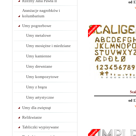
Rzeźby Jana Pawła II
od 1
Aranżacje nagrobków i
kolumbarium
Urny pogrzebowe
Urny metalowe
Urny mosiężne i miedziane
Urny kamienne
Urny drewniane
Urny kompozytowe
Urny z brązu
Sca
Urny artystyczne
od 1
Urny dla zwięrząt
Relikwiarze
Tabliczki wypisywane