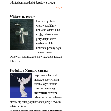
odwiedzenia zakładki
Rzeźby z brązu
!!
więcej
Wisiorek na prochy
Do naszej oferty
wprowadziliśmy
unikalne wisiorki na
szyję, odkręcane od
góry dzięki czemu
można w nich
umieścić prochy bądź
ziemię z miejsc
świętych. Zawieszki te są w kształcie krzyża
lub serca.
Produkty z Marmuru carrara
Wprowadziliśmy do
naszego asortymentu
rzeźby wytwarzane
z uszlachetnianego
marmuru carrara
.
Materiał ten od wieków
cieszy się dużą popularnością dzięki swoim
właściwościom.
Marmur carrara jest niezmiernie
odporny
na