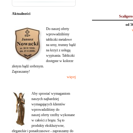
Aktualności
Scaligero
Tabliczki na urny wypisane
od 5
Do naszej oferty
wprowadziliśmy
tabliczki metalowe
na urny, trumny bądź
na krzyż z usługą
wypisania. Tabliczki
dostępne w kolorze
złotym bądź srebrnym.
Zapraszamy!
więcej
Rzeźby z brązu
Aby sprostać wymaganiom
naszych najbardziej
wymagających klientów
wprowadziliśmy do
naszej oferty rzeźby wykonane
w całości z brązu. Są to
produkty ekskluzywne,
eleganckie i ponadczasowe - zapraszamy do