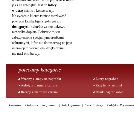
jak i na zewnątrz. Jest on
łatwy
w utrzymaniu
i konserwacji.
Na życzenie klienta istnieje możliwość
pokrycia każdej figury
jednym z 5
dostępnych kolorów
za stosunkowo
niewielką dopłatą. Pokrycie to jest
zabezpieczone specjalnymi środkami
ochronnymi, które nie dopuszczają na jego
interakcje z otoczeniem, dzięki czemu
nie traci ono barwy.
polecamy kategorie
Wazony i lampy na nagrobki
Litery nagrobne
Anioły z marmuru carrara
Krzyże i wizerunki
Rzeźby z marmuru carrara
Ramki nagrobkowe
Dostawa
|
Płatności
|
Regulamin
|
Jak kupować
|
Czas dostawy
|
Polityka Prywatnoś