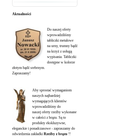
Aktualności
Tabliczki na urny wypisane
Do naszej oferty
wprowadziliśmy
tabliczki metalowe
na urny, trumny bądź
na krzyż z usługą
wypisania. Tabliczki
dostępne w kolorze
złotym bądź srebrnym.
Zapraszamy!
Rzeźby z brązu
Aby sprostać wymaganiom
naszych najbardziej
wymagających klientów
wprowadziliśmy do
naszej oferty rzeźby wykonane
w całości z brązu. Są to
produkty ekskluzywne,
eleganckie i ponadczasowe - zapraszamy do
odwiedzenia zakładki
Rzeźby z brązu
!!