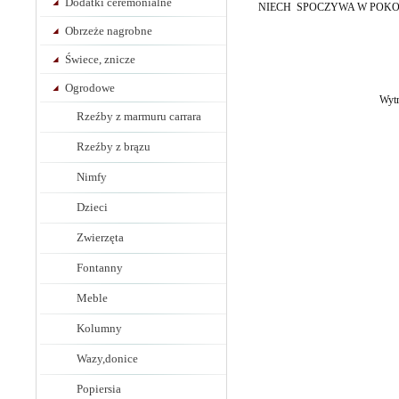
Dodatki ceremonialne
NIECH SPOCZYWA W POKO
Obrzeże nagrobne
Świece, znicze
Ogrodowe
Wytr
Rzeźby z marmuru carrara
Rzeźby z brązu
Nimfy
Dzieci
Zwierzęta
Fontanny
Meble
Kolumny
Wazy,donice
Popiersia