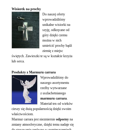
Wisiorek na prochy
Do naszej oferty
wprowadziliśmy
unikalne wisiorki na
szyję, odkręcane od
góry dzięki czemu
można w nich
umieścić prochy bądź
ziemię z miejsc
świętych. Zawieszki te są w kształcie krzyża
lub serca.
Produkty z Marmuru carrara
Wprowadziliśmy do
naszego asortymentu
rzeźby wytwarzane
z uszlachetnianego
marmuru carrara
.
Materiał ten od wieków
cieszy się dużą popularnością dzięki swoim
właściwościom.
Marmur carrara jest niezmiernie
odporny
na
zmiany atmosferyczne, dzięki temu nadaje się
do stosowania zarówno w pomieszczeniach