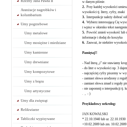
Rzeźby Jana Pawła II
w danym piśmie.
2.
Przy każdej wysokości umiesz
Aranżacje nagrobków i
wysokości tj. litery, cyfry, znaki
kolumbarium
3.
Interpunkcje należy dobrać od
4.
Wybierz interesującą Cię wysoko
Urny pogrzebowe
i wpisz w okienko tekst następni
5.
Powróć zmień wysokość lub r
Urny metalowe
informacje i dodaj do koszyka
Urny mosiężne i miedziane
6.
Zauważ, że niektóre wysokości
Urny kamienne
Pamiętaj!!
Urny drewniane
- Nad literą „i” nie stawiamy kro
- do liter o wysokości np. 3 dajem
Urny kompozytowe
- najczęściej cyfry piszemy w w
- zamiast słowa urodzony z reguły
Urny z brązu
- zamiast słowa zmarł z reguły pi
- nie zapomnij o interpunkcji tj. 
Urny artystyczne
. , - )
Urny dla zwięrząt
Przykładowy nekrolog:
Relikwiarze
JAN KOWALSKI
Tabliczki wypisywane
* 22.10.1940 lub ur. 22.10.1930
+10.02.2009 lub zm. 10.02.2009