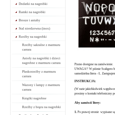
Dodatki na nagrobki
Ramki na nagrobki
Brosze i antaby
Stal nierdzewna (inox)
Rzeźby na nagrobki
Rzeźby sakralne z marmuru
carrara
Anioły na nagrobki i dzieci
nagrobne z marmuru carrara
Pismo dostępne na zamówienie.
UWAGA!! W piśmie Scaligero bia
Płaskorzeźby z marmuru
samodzielna litera - Ł. Zastępuje
carrara
INSTRUKCJA:
Wazony i lampy z marmuru
(W razie jakichkolwiek wątpliwo
carrara
prosimy o kontakt telefoniczny
Książki nagrobne
Aby zamówić litery:
Rzeźby z brązu na nagrobki
1.
Po prawej stronie wypisane są