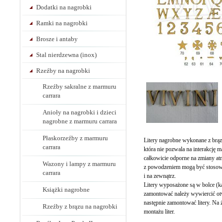
Dodatki na nagrobki
Ramki na nagrobki
Brosze i antaby
Stal nierdzewna (inox)
Rzeźby na nagrobki
Rzeźby sakralne z marmuru
carrara
Anioły na nagrobki i dzieci
nagrobne z marmuru carrara
Płaskorzeźby z marmuru
Litery nagrobne wykonane z brąz
carrara
która nie pozwala na interakcję m
całkowicie odporne na zmiany at
Wazony i lampy z marmuru
z powodzeniem mogą być stosow
carrara
i na zewnątrz.
Litery wyposażone są w bolce (każ
Książki nagrobne
zamontować należy wywiercić otw
następnie zamontować litery. Na 
Rzeźby z brązu na nagrobki
montażu liter.