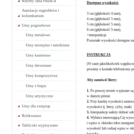
Rzeźby Jana Pawła II
Dostępne wysokości:
Aranżacje nagrobków i
3 cm (głębokość 4 mm),
kolumbarium
4 cm (głębokość 5 mm),
5 cm (głębokość 5 mm),
Urny pogrzebowe
6 cm (głębokość 5 mm),
Urny metalowe
+interpunkcja
Pozostałe wysokości dostępne n
Urny mosiężne i miedziane
INSTRUKCJA
Urny kamienne
(W razie jakichkolwiek wątpliwo
Urny drewniane
prosimy o kontakt telefoniczny 
Urny kompozytowe
Aby zamówić litery:
Urny z brązu
1.
Po prawej stronie wypisane są
Urny artystyczne
w danym piśmie.
2.
Przy każdej wysokości umieszc
Urny dla zwięrząt
wysokości tj. litery, cyfry, znaki
3.
Interpunkcje należy dobrać odd
Relikwiarze
4.
Wybierz interesującą Cię wysoko
i wpisz w okienko tekst następn
Tabliczki wypisywane
wysokość lub rodzaj wpisz w oki
koszyka