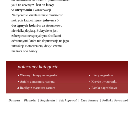
jak i na zewnątrz. Jest on
łatwy
w utrzymaniu
i konserwacji.
Na życzenie klienta istnieje możliwość
pokrycia każdej figury
jednym z 5
dostępnych kolorów
za stosunkowo
niewielką dopłatą. Pokrycie to jest
zabezpieczone specjalnymi środkami
ochronnymi, które nie dopuszczają na jego
interakcje z otoczeniem, dzięki czemu
nie traci ono barwy.
polecamy kategorie
Wazony i lampy na nagrobki
Litery nagrobne
Anioły z marmuru carrara
Krzyże i wizerunki
Rzeźby z marmuru carrara
Ramki nagrobkowe
Dostawa
|
Płatności
|
Regulamin
|
Jak kupować
|
Czas dostawy
|
Polityka Prywatnoś