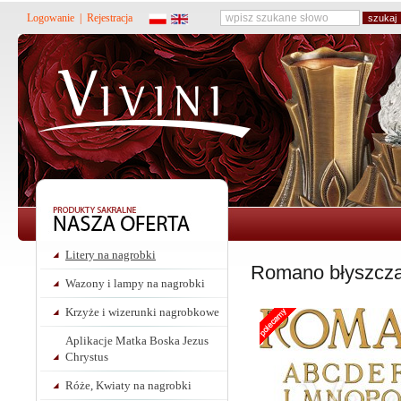
Logowanie
|
Rejestracja
Litery na nagrobki
Romano błyszcz
Wazony i lampy na nagrobki
Krzyże i wizerunki nagrobkowe
Aplikacje Matka Boska Jezus
Chrystus
Róże, Kwiaty na nagrobki