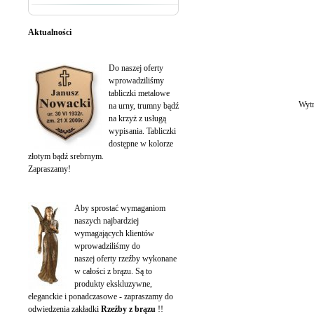
Aktualności
Tabliczki na urny wypisane
Do naszej oferty
wprowadziliśmy
tabliczki metalowe
Wytr
na urny, trumny bądź
na krzyż z usługą
wypisania. Tabliczki
dostępne w kolorze
złotym bądź srebrnym.
Zapraszamy!
Rzeźby z brązu
Aby sprostać wymaganiom
naszych najbardziej
wymagających klientów
wprowadziliśmy do
naszej oferty rzeźby wykonane
w całości z brązu. Są to
produkty ekskluzywne,
eleganckie i ponadczasowe - zapraszamy do
odwiedzenia zakładki
Rzeźby z brązu
!!