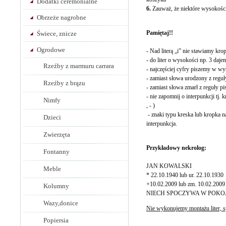
Dodatki ceremonialne
6.
Zauważ, że niektóre wysokości
Obrzeże nagrobne
Pamiętaj!!
Świece, znicze
Ogrodowe
- Nad literą „i” nie stawiamy kro
- do liter o wysokości np. 3 dajem
Rzeźby z marmuru carrara
- najczęściej cyfry piszemy w w
- zamiast słowa urodzony z reguły
Rzeźby z brązu
- zamiast słowa zmarł z reguły pi
- nie zapomnij o interpunkcji tj. 
Nimfy
, - )
- znaki typu kreska lub kropka n
Dzieci
interpunkcja.
Zwierzęta
Przykładowy nekrolog:
Fontanny
JAN KOWALSKI
Meble
* 22.10.1940 lub ur. 22.10.1930
+10.02.2009 lub zm. 10.02.2009
Kolumny
NIECH SPOCZYWA W POKO
Wazy,donice
Nie wykonujemy montażu liter, s
Popiersia