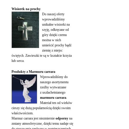
Wisiorek na prochy
Do naszej oferty
wprowadziliśmy
unikalne wisiorki na
szyję, odkręcane od
góry dzięki czemu
można w nich
umieścić prochy bądź
ziemię z miejsc
świętych. Zawieszki te są w kształcie krzyża
lub serca.
Produkty z Marmuru carrara
Wprowadziliśmy do
naszego asortymentu
rzeźby wytwarzane
z uszlachetnianego
marmuru carrara
.
Materiał ten od wieków
cieszy się dużą popularnością dzięki swoim
właściwościom.
Marmur carrara jest niezmiernie
odporny
na
zmiany atmosferyczne, dzięki temu nadaje się
do stosowania zarówno w pomieszczeniach